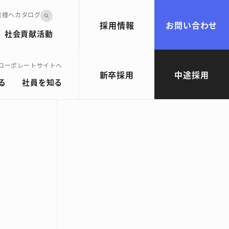
皆様へ
カタログ
search
採用情報
お問い合わせ
社会貢献活動
コーポレートサイトへ
新卒採用
中途採用
ホーム
採用情報
社員を知る
Aさん
chevron_right
chevron_right
chevron_right
る
社員を知る